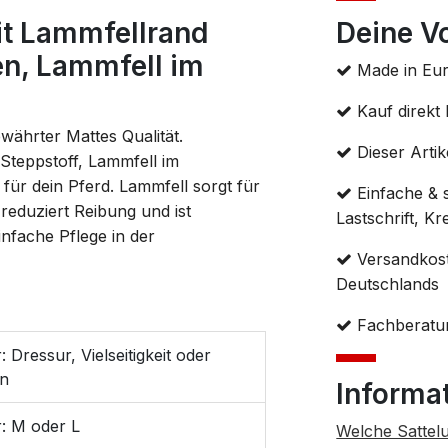
it Lammfellrand
Deine Vo
en, Lammfell im
Made in Eu
Kauf direkt 
ewährter Mattes Qualität.
Dieser Artike
Steppstoff, Lammfell im
 für dein Pferd. Lammfell sorgt für
Einfache & 
 reduziert Reibung und ist
Lastschrift, K
nfache Pflege in der
Versandkost
Deutschlands
Fachberatun
 Dressur, Vielseitigkeit oder
en
Informa
: M oder L
Welche Sattel