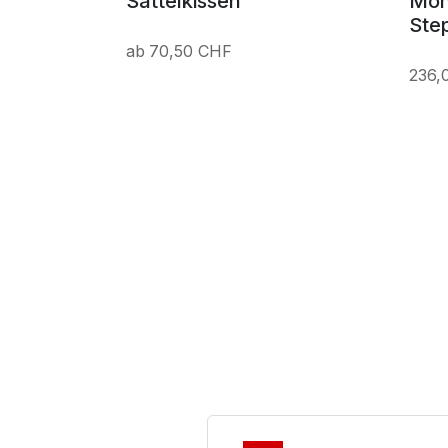
Sattelkissen
Mon
Ste
70,50 CHF
236,