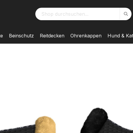
S
te
Beinschutz
Reitdecken
Ohrenkappen
Hund & Ka
MATTES
Sattelkisse
und hinten, 
AUF LAGER
BELIEBT
Sofort verfügb
Im MATTES-Shop vo