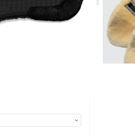
Lager in vielen beliebten
F
inkl. MwSt. zzgl.
Versand