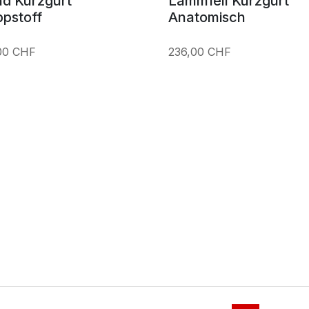
d Kurzgurt
Lammfell Kurzgurt
ppstoff
Anatomisch
00 CHF
236,00 CHF