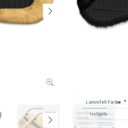
Produkte direkt ab 
Ausführungen.
221,60 CH
Auf Lager
Style
Größe
Lammfell Farbe