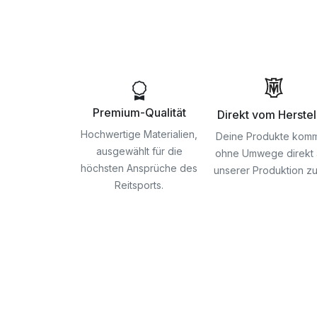
Premium-Qualität
Direkt vom Herstel
Hochwertige Materialien,
Deine Produkte kom
ausgewählt für die
ohne Umwege direkt 
höchsten Ansprüche des
unserer Produktion zu 
Reitsports.
Skip
to
the
beginning
of
the