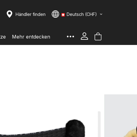
uche
Sprache
Händler finden
Deutsch (CHF)
Suche
Mein Warenko
tze
Mehr entdecken
n mit Rand vorne
Fell im Sitzbereich
ar
rrätig: Schnell verfügbare