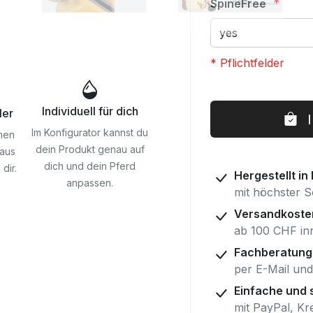
SpineFree
* Pflichtfelder
Sattelkissen
Auf
Individuell für dich
ler
mit
Lager
Rand
Im Konfigurator kannst du
men
vorne
dein Produkt genau auf
aus
und
dich und dein Pferd
dir.
Hergestellt in
hinten,
anpassen.
mit höchster S
Fell
Versandkoste
im
ab 100 CHF in
Sitzbereich
Fachberatung
per E-Mail und
Einfache und 
mit PayPal, Kr