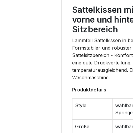
Sattelkissen m
vorne und hint
Sitzbereich
Lammfell Sattelkissen in b
Formstabiler und robuster 
Sattelsitzbereich - Komfort
eine gute Druckverteilung,
temperaturausgleichend. Ei
Waschmaschine.
Produktdetails
Style
wählbar:
Spring
Größe
wählbar