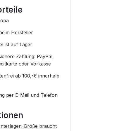
rteile
ropa
beim Hersteller
l ist auf Lager
sichere Zahlung: PayPal,
reditkarte oder Vorkasse
enfrei ab 100,-€ innerhalb
g per E-Mail und Telefon
tionen
unterlagen-Größe braucht