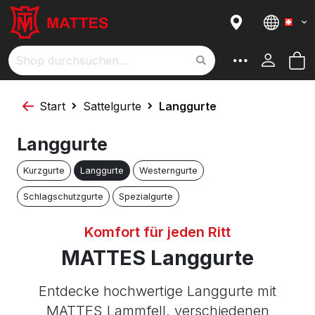
I
Sortieren nach
Sprac
a
R
M
Suche
Start
Sattelgurte
Langgurte
Langgurte
Kurzgurte
Langgurte
Westerngurte
Schlagschutzgurte
Spezialgurte
Komfort für jeden Ritt
MATTES Langgurte
Entdecke hochwertige Langgurte mit
MATTES Lammfell, verschiedenen