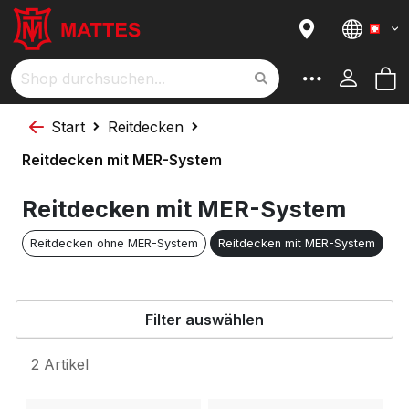
I
Sortieren nach
Sprac
a
R
M
Suche
Start
Reitdecken
Reitdecken mit MER-System
Reitdecken mit MER-System
Reitdecken ohne MER-System
Reitdecken mit MER-System
Filter auswählen
2
Artikel