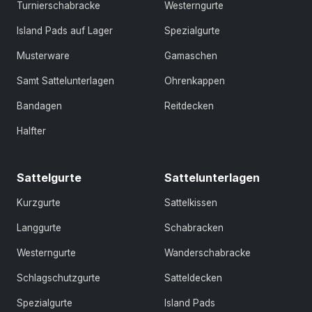
Turnierschabracke
Westerngurte
Island Pads auf Lager
Spezialgurte
Musterware
Gamaschen
Samt Sattelunterlagen
Ohrenkappen
Bandagen
Reitdecken
Halfter
Sattelgurte
Sattelunterlagen
Kurzgurte
Sattelkissen
Langgurte
Schabracken
Westerngurte
Wanderschabracke
Schlagschutzgurte
Satteldecken
Spezialgurte
Island Pads