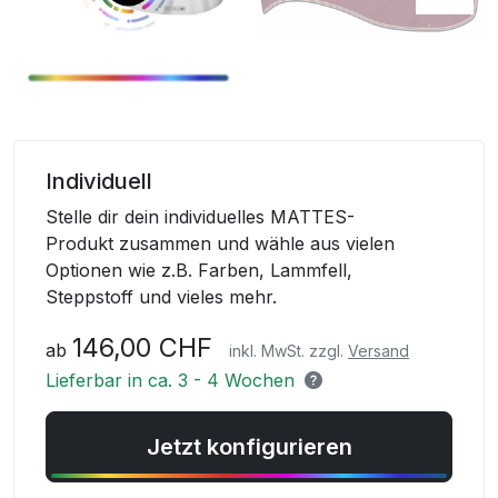
Skip
to
Individuell
the
Stelle dir dein individuelles MATTES-
beginning
Produkt zusammen und wähle aus vielen
of
Optionen wie z.B. Farben, Lammfell,
the
Steppstoff und vieles mehr.
images
gallery
146,00 CHF
ab
inkl. MwSt. zzgl.
Versand
Lieferbar in ca. 3 - 4 Wochen
Jetzt konfigurieren