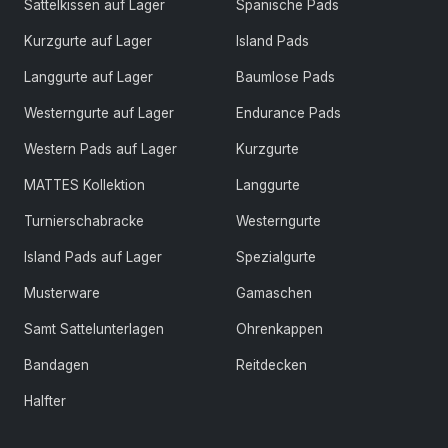
Sattelkissen auf Lager
Spanische Pads
Kurzgurte auf Lager
Island Pads
Langgurte auf Lager
Baumlose Pads
Westerngurte auf Lager
Endurance Pads
Western Pads auf Lager
Kurzgurte
MATTES Kollektion
Langgurte
Turnierschabracke
Westerngurte
Island Pads auf Lager
Spezialgurte
Musterware
Gamaschen
Samt Sattelunterlagen
Ohrenkappen
Bandagen
Reitdecken
Halfter