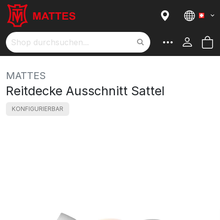
Sprac
M
Suche
MATTES
Reitdecke Ausschnitt Sattel
KONFIGURIERBAR
Skip
to
the
end
of
the