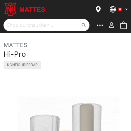
Sprac
M
Suche
MATTES
Hi-Pro
KONFIGURIERBAR
Skip
to
the
end
of
the