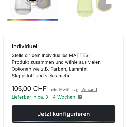
Skip
to
Individuell
the
Stelle dir dein individuelles MATTES-
beginning
Produkt zusammen und wähle aus vielen
of
Optionen wie z.B. Farben, Lammfell,
the
Steppstoff und vieles mehr.
images
gallery
105,00 CHF
inkl. MwSt. zzgl.
Versand
Lieferbar in ca. 3 - 4 Wochen
Jetzt konfigurieren